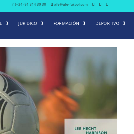
(+34) 91 314 30 30
afe@afe-futbol.com
E
JURÍDICO
FORMACIÓN
DEPORTIVO