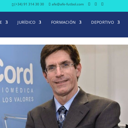
(+34) 91 314 30 30
afe@afe-futbol.com
E
JURÍDICO
FORMACIÓN
DEPORTIVO