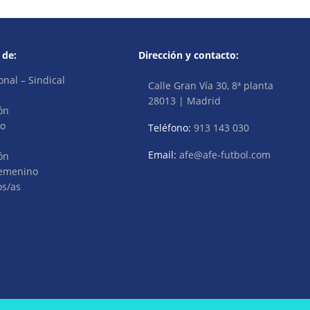
 de:
Dirección y contacto:
onal – Sindical
Calle Gran Vía 30, 8ª planta
28013 | Madrid
ón
vo
Teléfono:
913 143 030
Email:
afe@afe-futbol.com
ón
Femenino
os/as