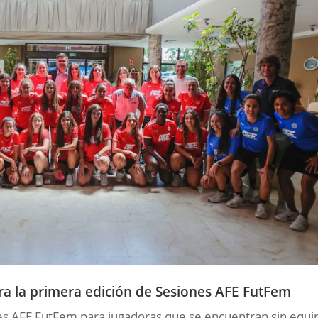
ara la primera edición de Sesiones AFE FutFem
nes AFE FutFem para jugadoras que se encuentran sin equi