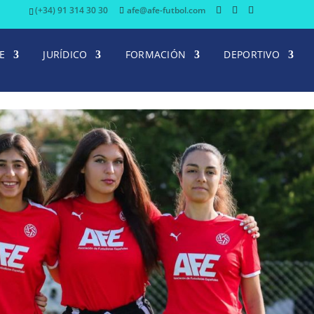
(+34) 91 314 30 30
afe@afe-futbol.com
E
JURÍDICO
FORMACIÓN
DEPORTIVO