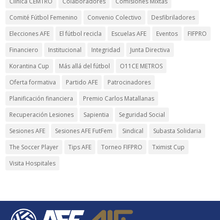
Clínica CEMTRO
Colaboradores
Comisiones Mixtas
Comité Fútbol Femenino
Convenio Colectivo
Desfibriladores
Elecciones AFE
El fútbol recicla
Escuelas AFE
Eventos
FIFPRO
Financiero
Institucional
Integridad
Junta Directiva
Korantina Cup
Más allá del fútbol
O11CE METROS
Oferta formativa
Partido AFE
Patrocinadores
Planificación financiera
Premio Carlos Matallanas
Recuperación Lesiones
Sapientia
Seguridad Social
Sesiones AFE
Sesiones AFE FutFem
Sindical
Subasta Solidaria
The Soccer Player
Tips AFE
Torneo FIFPRO
Tximist Cup
Visita Hospitales