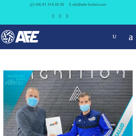
(+34) 91 314 30 30
afe@afe-futbol.com