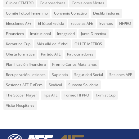
Clínica CEMTRO
Colaboradores
Comisiones Mixtas
Comité Fútbol Femenino
Convenio Colectivo
Desfibriladores
Elecciones AFE
El fútbol recicla
Escuelas AFE
Eventos
FIFPRO
Financiero
Institucional
Integridad
Junta Directiva
Korantina Cup
Más allá del fútbol
O11CE METROS
Oferta formativa
Partido AFE
Patrocinadores
Planificación financiera
Premio Carlos Matallanas
Recuperación Lesiones
Sapientia
Seguridad Social
Sesiones AFE
Sesiones AFE FutFem
Sindical
Subasta Solidaria
The Soccer Player
Tips AFE
Torneo FIFPRO
Tximist Cup
Visita Hospitales