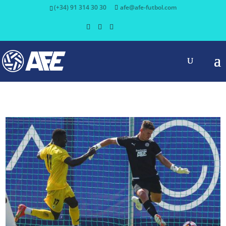
(+34) 91 314 30 30
afe@afe-futbol.com