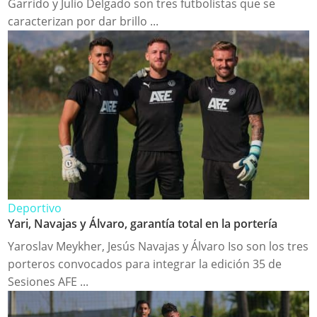
Garrido y Julio Delgado son tres futbolistas que se
caracterizan por dar brillo ...
Deportivo
Yari, Navajas y Álvaro, garantía total en la portería
Yaroslav Meykher, Jesús Navajas y Álvaro Iso son los tres
porteros convocados para integrar la edición 35 de
Sesiones AFE ...