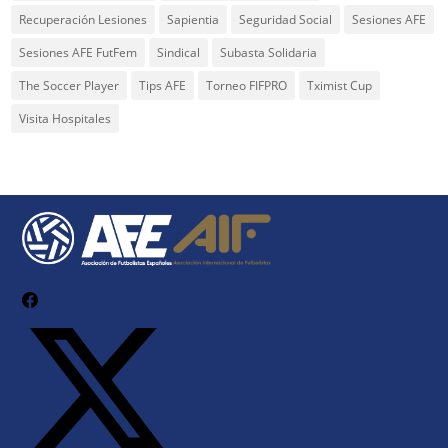
Recuperación Lesiones
Sapientia
Seguridad Social
Sesiones AFE
Sesiones AFE FutFem
Sindical
Subasta Solidaria
The Soccer Player
Tips AFE
Torneo FIFPRO
Tximist Cup
Visita Hospitales