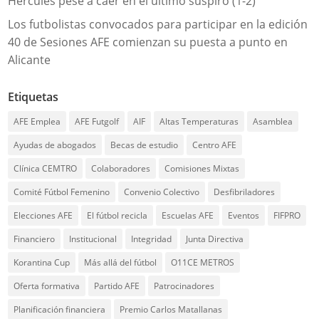
Hércules pese a caer en el último suspiro (1-2)
Los futbolistas convocados para participar en la edición
40 de Sesiones AFE comienzan su puesta a punto en
Alicante
Etiquetas
AFE Emplea
AFE Futgolf
AIF
Altas Temperaturas
Asamblea
Ayudas de abogados
Becas de estudio
Centro AFE
Clínica CEMTRO
Colaboradores
Comisiones Mixtas
Comité Fútbol Femenino
Convenio Colectivo
Desfibriladores
Elecciones AFE
El fútbol recicla
Escuelas AFE
Eventos
FIFPRO
Financiero
Institucional
Integridad
Junta Directiva
Korantina Cup
Más allá del fútbol
O11CE METROS
Oferta formativa
Partido AFE
Patrocinadores
Planificación financiera
Premio Carlos Matallanas