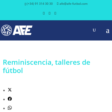
(+34) 91 314 30 30
afe@afe-futbol.com
Reminiscencia, talleres de
fútbol