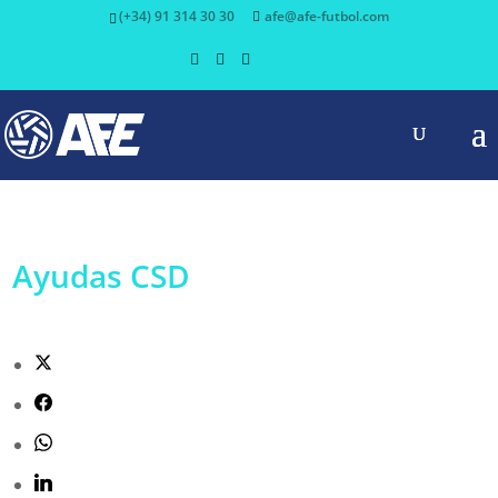
(+34) 91 314 30 30
afe@afe-futbol.com
Ayudas CSD