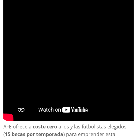
AFE ofrece a
coste cero
a los y las futbolistas elegidos
(
15 becas por temporada
) para emprender esta