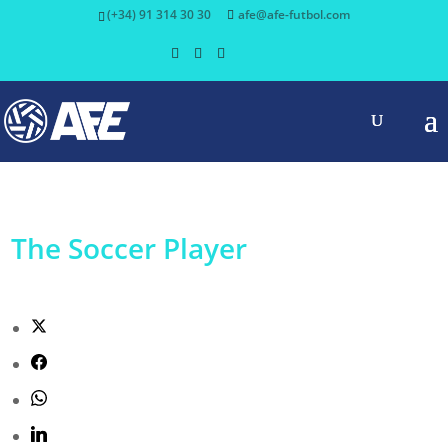
(+34) 91 314 30 30
afe@afe-futbol.com
The Soccer Player