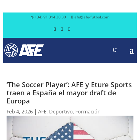
(+34) 91 314 30 30
afe@afe-futbol.com
‘The Soccer Player’: AFE y Eture Sports
traen a España el mayor draft de
Europa
Feb 4, 2026
|
AFE
,
Deportivo
,
Formación