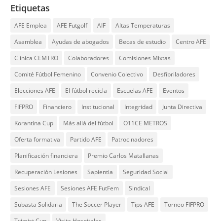
Etiquetas
AFE Emplea
AFE Futgolf
AIF
Altas Temperaturas
Asamblea
Ayudas de abogados
Becas de estudio
Centro AFE
Clínica CEMTRO
Colaboradores
Comisiones Mixtas
Comité Fútbol Femenino
Convenio Colectivo
Desfibriladores
Elecciones AFE
El fútbol recicla
Escuelas AFE
Eventos
FIFPRO
Financiero
Institucional
Integridad
Junta Directiva
Korantina Cup
Más allá del fútbol
O11CE METROS
Oferta formativa
Partido AFE
Patrocinadores
Planificación financiera
Premio Carlos Matallanas
Recuperación Lesiones
Sapientia
Seguridad Social
Sesiones AFE
Sesiones AFE FutFem
Sindical
Subasta Solidaria
The Soccer Player
Tips AFE
Torneo FIFPRO
Tximist Cup
Visita Hospitales