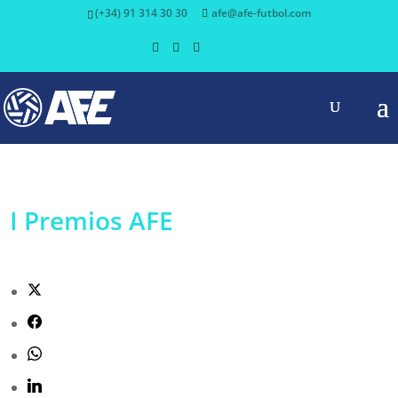
(+34) 91 314 30 30
afe@afe-futbol.com
I Premios AFE