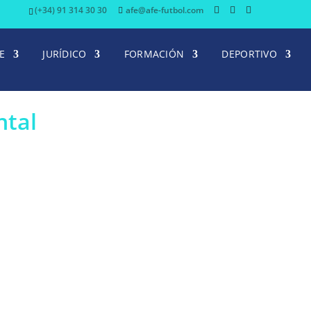
(+34) 91 314 30 30
afe@afe-futbol.com
E
JURÍDICO
FORMACIÓN
DEPORTIVO
ntal