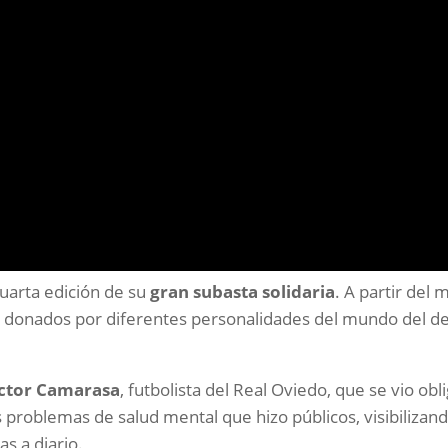
uarta edición de su
gran subasta solidaria
. A partir del
 donados por diferentes personalidades del mundo del dep
ctor Camarasa
, futbolista del Real Oviedo, que se vio obl
 problemas de salud mental que hizo públicos, visibiliza
s a diario.