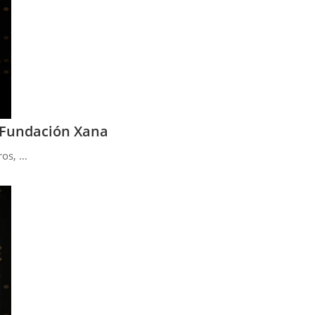
a Fundación Xana
ros, …