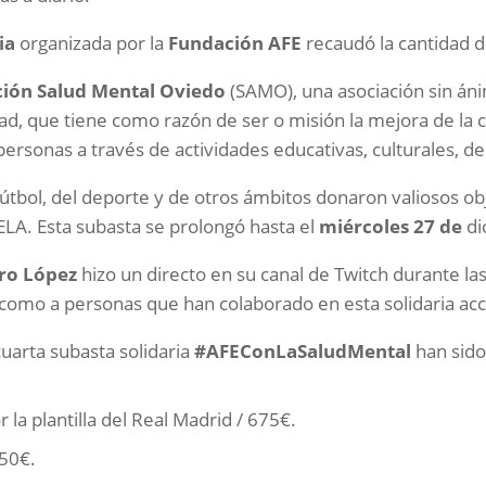
ia
organizada por la
Fundación AFE
recaudó la cantidad 
ción Salud Mental Oviedo
(SAMO), una asociación sin án
, que tiene como razón de ser o misión la mejora de la ca
 personas a través de actividades educativas, culturales, de
tbol, del deporte y de otros ámbitos donaron valiosos ob
ELA. Esta subasta se prolongó hasta el
miércoles 27 de
di
iro López
hizo un directo en su canal de Twitch durante las
 como a personas que han colaborado en esta solidaria acc
uarta subasta solidaria
#AFEConLaSaludMental
han sido
 la plantilla del Real Madrid / 675€.
350€.