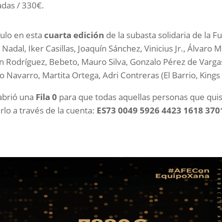
das / 330€.
culo en esta
cuarta edición
de la subasta solidaria de la F
adal, Iker Casillas, Joaquín Sánchez, Vinicius Jr., Álvaro 
n Rodríguez, Bebeto, Mauro Silva, Gonzalo Pérez de Vargas,
o Navarro, Martita Ortega, Adri Contreras (El Barrio, Kings
 abrió una
Fila 0
para que todas aquellas personas que qui
rlo a través de la cuenta:
ES73 0049 5926 4423 1618 370