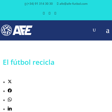
(+34) 91 314 30 30
afe@afe-futbol.com
El fútbol recicla