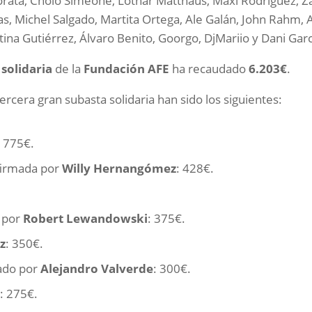
orata, Cholo Simeone, Lothar Matthäus, Maxi Rodríguez, Za
as, Michel Salgado, Martita Ortega, Ale Galán, John Rahm
tina Gutiérrez, Álvaro Benito, Goorgo, DjMariio y Dani Garc
 solidaria
de la
Fundación AFE
ha recaudado
6.203€
.
ercera gran subasta solidaria han sido los siguientes:
: 775€.
firmada por
Willy Hernangómez
: 428€.
a por
Robert Lewandowski
: 375€.
z
: 350€.
ado por
Alejandro Valverde
: 300€.
m
: 275€.