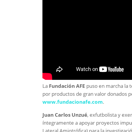
La
Fundación AFE
puso en marcha la t
por productos de gran valor donados po
www.fundacionafe.com
.
Juan Carlos Unzué
, exfutbolista y ex
íntegramente a apoyar proyectos imp
Lateral Amiotrófica) para la investigació