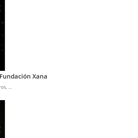
a Fundación Xana
ros, …