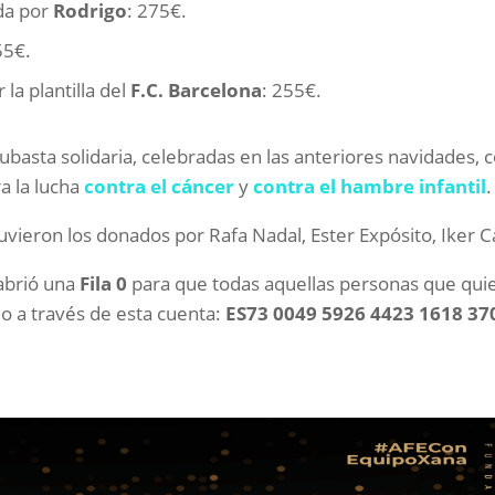
da por
Rodrigo
: 275€.
55€.
 la plantilla del
F.C. Barcelona
: 255€.
ubasta solidaria, celebradas en las anteriores navidades, 
a la lucha
contra el cáncer
y
contra el hambre infantil
.
uvieron los donados por Rafa Nadal, Ester Expósito, Iker C
 abrió una
Fila 0
para que todas aquellas personas que qui
lo a través de esta cuenta:
ES73 0049 5926 4423 1618 37