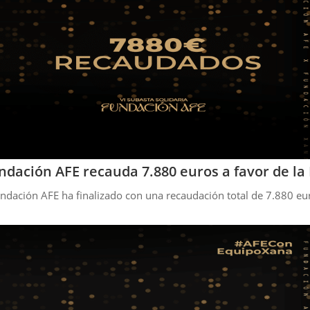
Fundación AFE recauda 7.880 euros a favor de l
Fundación AFE ha finalizado con una recaudación total de 7.880 eu