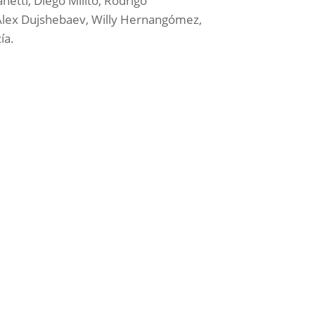
netti, Diego Milito, Rodrigo
, Alex Dujshebaev, Willy Hernangómez,
ía.