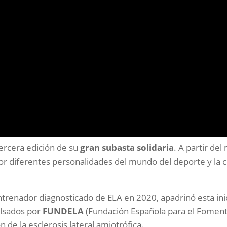
ercera edición de su
gran subasta solidaria
. A partir de
r diferentes personalidades del mundo del deporte y la c
entrenador diagnosticado de ELA en 2020, apadrinó esta ini
ulsados por
FUNDELA
(Fundación Española para el Fomento 
n de la esclerosis lateral amiotrófica.