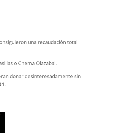
consiguieron una recaudación total
asillas o Chema Olazabal.
eran donar desinteresadamente sin
01
.