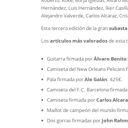
Roberto, Koke, Borja Iglesias, Álvaro M
Hernández, Luis Hernández, Iker Casill
Alejandro Valverde, Carlos Alcaraz, Cris
Esta tercera edición de la gran
subasta
Los
artículos más valorados
de esta t
Guitarra firmada por
Álvaro Benito
Camiseta del New Orleans Pelicans 
Pala firmada por
Ale Galán
: 425€.
Camiseta del F.C. Barcelona firmad
Camiseta firmada por
Carlos Alcara
Maillot de campeón del mundo firm
Dos gorras firmadas por
John Rah