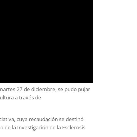
l martes 27 de diciembre, se pudo pujar
ultura a través de
ciativa, cuya recaudación se destinó
de la Investigación de la Esclerosis