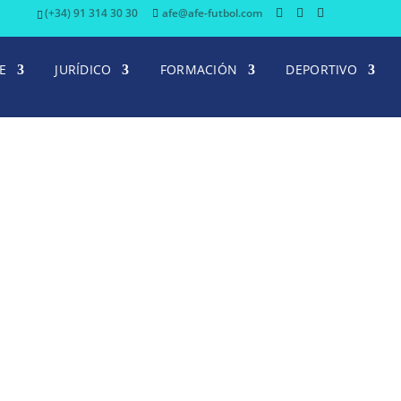
(+34) 91 314 30 30
afe@afe-futbol.com
E
JURÍDICO
FORMACIÓN
DEPORTIVO