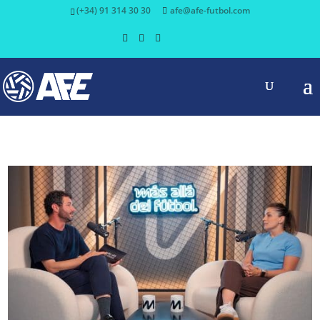
(+34) 91 314 30 30
afe@afe-futbol.com