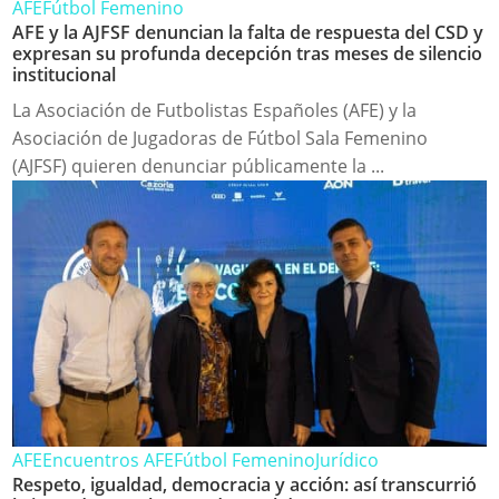
AFE
Fútbol Femenino
AFE y la AJFSF denuncian la falta de respuesta del CSD y
expresan su profunda decepción tras meses de silencio
institucional
La Asociación de Futbolistas Españoles (AFE) y la
Asociación de Jugadoras de Fútbol Sala Femenino
(AJFSF) quieren denunciar públicamente la ...
AFE
Encuentros AFE
Fútbol Femenino
Jurídico
Respeto, igualdad, democracia y acción: así transcurrió