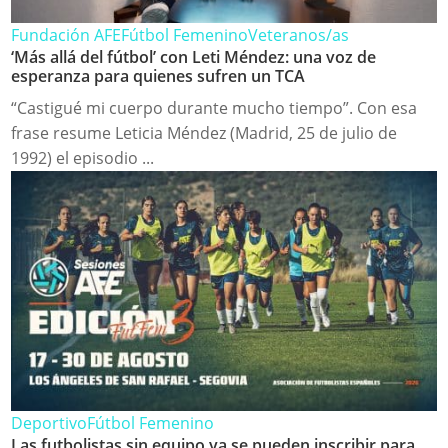
Fundación AFE
Fútbol Femenino
Veteranos/as
‘Más allá del fútbol’ con Leti Méndez: una voz de
esperanza para quienes sufren un TCA
“Castigué mi cuerpo durante mucho tiempo”. Con esa
frase resume Leticia Méndez (Madrid, 25 de julio de
1992) el episodio ...
Deportivo
Fútbol Femenino
Las futbolistas sin equipo ya se pueden inscribir para