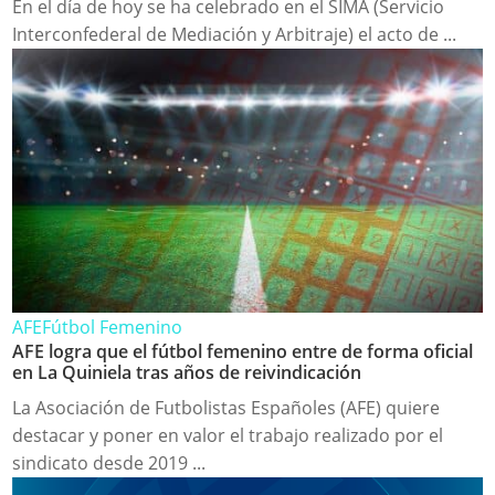
En el día de hoy se ha celebrado en el SIMA (Servicio
Interconfederal de Mediación y Arbitraje) el acto de ...
AFE
Fútbol Femenino
AFE logra que el fútbol femenino entre de forma oficial
en La Quiniela tras años de reivindicación
La Asociación de Futbolistas Españoles (AFE) quiere
destacar y poner en valor el trabajo realizado por el
sindicato desde 2019 ...