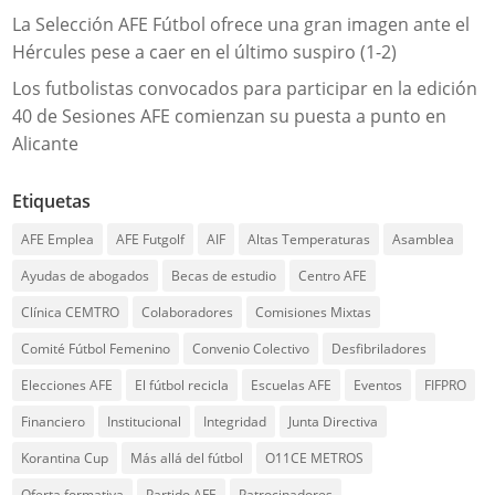
La Selección AFE Fútbol ofrece una gran imagen ante el
Hércules pese a caer en el último suspiro (1-2)
Los futbolistas convocados para participar en la edición
40 de Sesiones AFE comienzan su puesta a punto en
Alicante
Etiquetas
AFE Emplea
AFE Futgolf
AIF
Altas Temperaturas
Asamblea
Ayudas de abogados
Becas de estudio
Centro AFE
Clínica CEMTRO
Colaboradores
Comisiones Mixtas
Comité Fútbol Femenino
Convenio Colectivo
Desfibriladores
Elecciones AFE
El fútbol recicla
Escuelas AFE
Eventos
FIFPRO
Financiero
Institucional
Integridad
Junta Directiva
Korantina Cup
Más allá del fútbol
O11CE METROS
Oferta formativa
Partido AFE
Patrocinadores