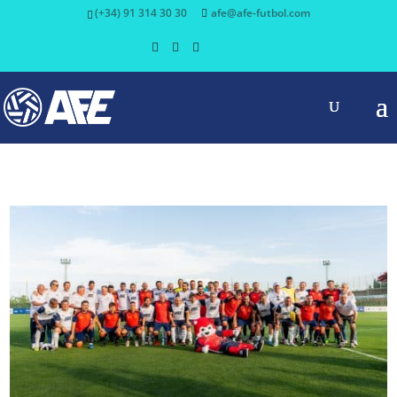
(+34) 91 314 30 30
afe@afe-futbol.com