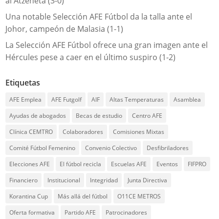
al Atzeneta (3-0)
Una notable Selección AFE Fútbol da la talla ante el
Johor, campeón de Malasia (1-1)
La Selección AFE Fútbol ofrece una gran imagen ante el
Hércules pese a caer en el último suspiro (1-2)
Etiquetas
AFE Emplea
AFE Futgolf
AIF
Altas Temperaturas
Asamblea
Ayudas de abogados
Becas de estudio
Centro AFE
Clínica CEMTRO
Colaboradores
Comisiones Mixtas
Comité Fútbol Femenino
Convenio Colectivo
Desfibriladores
Elecciones AFE
El fútbol recicla
Escuelas AFE
Eventos
FIFPRO
Financiero
Institucional
Integridad
Junta Directiva
Korantina Cup
Más allá del fútbol
O11CE METROS
Oferta formativa
Partido AFE
Patrocinadores