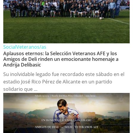
Social
Veteranos/as
Aplausos eternos: la Selección Veteranos AFE y los
Amigos de Deli rinden un emocionante homenaje a
Andrija Delibasic
Su inolvidable legado fue recordado este sábado en el
estadio José Rico Pérez de Alicante en un partido
solidario que ...