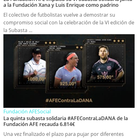
a la Fundación Xana y Luis Enrique como padrino
El colectivo de futbolistas vuelve a demostrar su
compromiso social con la celebración de la VI edición de
la Subasta ...
Fundación AFE
Social
La quinta subasta solidaria #AFEContraLaDANA de la
Fundación AFE recauda 6.814€
Una vez finalizado el plazo para pujar por diferentes