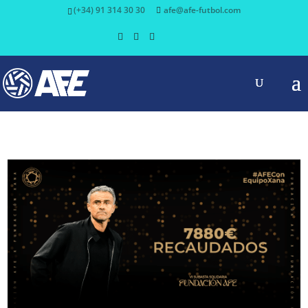
(+34) 91 314 30 30
afe@afe-futbol.com