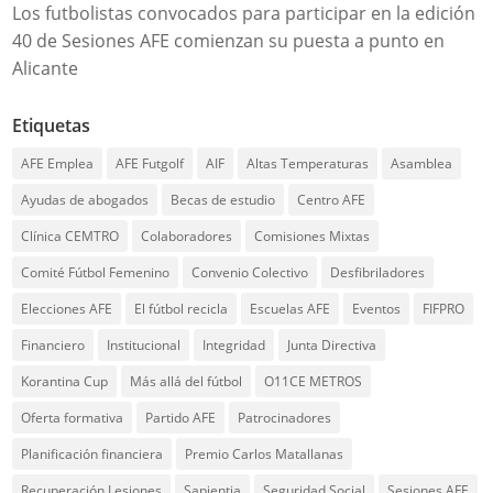
Los futbolistas convocados para participar en la edición
40 de Sesiones AFE comienzan su puesta a punto en
Alicante
Etiquetas
AFE Emplea
AFE Futgolf
AIF
Altas Temperaturas
Asamblea
Ayudas de abogados
Becas de estudio
Centro AFE
Clínica CEMTRO
Colaboradores
Comisiones Mixtas
Comité Fútbol Femenino
Convenio Colectivo
Desfibriladores
Elecciones AFE
El fútbol recicla
Escuelas AFE
Eventos
FIFPRO
Financiero
Institucional
Integridad
Junta Directiva
Korantina Cup
Más allá del fútbol
O11CE METROS
Oferta formativa
Partido AFE
Patrocinadores
Planificación financiera
Premio Carlos Matallanas
Recuperación Lesiones
Sapientia
Seguridad Social
Sesiones AFE