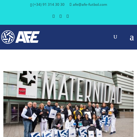
(+34) 91 314 30 30
afe@afe-futbol.com