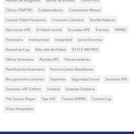
Ayudas de abogados
Becas de estudio
Centro AFE
Clínica CEMTRO
Colaboradores
Comisiones Mixtas
Comité Fútbol Femenino
Convenio Colectivo
Desfibriladores
Elecciones AFE
El fútbol recicla
Escuelas AFE
Eventos
FIFPRO
Financiero
Institucional
Integridad
Junta Directiva
Korantina Cup
Más allá del fútbol
O11CE METROS
Oferta formativa
Partido AFE
Patrocinadores
Planificación financiera
Premio Carlos Matallanas
Recuperación Lesiones
Sapientia
Seguridad Social
Sesiones AFE
Sesiones AFE FutFem
Sindical
Subasta Solidaria
The Soccer Player
Tips AFE
Torneo FIFPRO
Tximist Cup
Visita Hospitales