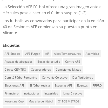
La Selección AFE Fútbol ofrece una gran imagen ante el
Hércules pese a caer en el último suspiro (1-2)
Los futbolistas convocados para participar en la edición
40 de Sesiones AFE comienzan su puesta a punto en
Alicante
Etiquetas
AFE Emplea
AFE Futgolf
AIF
Altas Temperaturas
Asamblea
Ayudas de abogados
Becas de estudio
Centro AFE
Clínica CEMTRO
Colaboradores
Comisiones Mixtas
Comité Fútbol Femenino
Convenio Colectivo
Desfibriladores
Elecciones AFE
El fútbol recicla
Escuelas AFE
Eventos
FIFPRO
Financiero
Institucional
Integridad
Junta Directiva
Korantina Cup
Más allá del fútbol
O11CE METROS