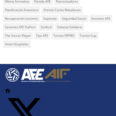
Oferta formativa
Partido AFE
Patrocinadores
Planificación financiera
Premio Carlos Matallanas
Recuperación Lesiones
Sapientia
Seguridad Social
Sesiones AFE
Sesiones AFE FutFem
Sindical
Subasta Solidaria
The Soccer Player
Tips AFE
Torneo FIFPRO
Tximist Cup
Visita Hospitales