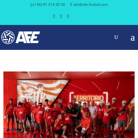
(+34) 91 314 30 30
afe@afe-futbol.com