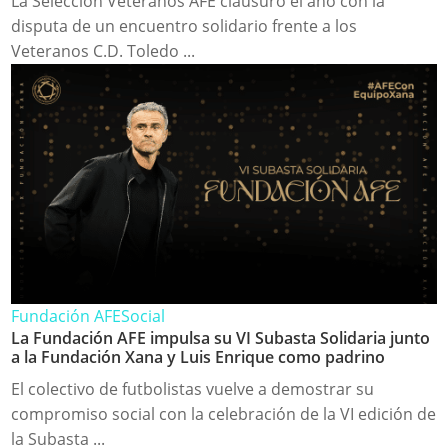
La Selección Veteranos AFE clausuró el año con la
disputa de un encuentro solidario frente a los
Veteranos C.D. Toledo ...
Fundación AFE
Social
La Fundación AFE impulsa su VI Subasta Solidaria junto
a la Fundación Xana y Luis Enrique como padrino
El colectivo de futbolistas vuelve a demostrar su
compromiso social con la celebración de la VI edición de
la Subasta ...