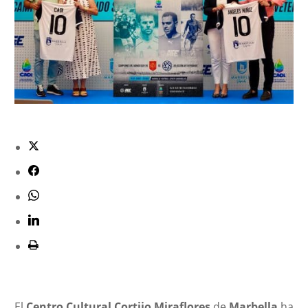
El
Centro Cultural Cortijo Miraflores
de
Marbella
ha