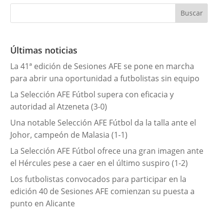
e
g
o
r
Últimas noticias
í
La 41ª edición de Sesiones AFE se pone en marcha
a
para abrir una oportunidad a futbolistas sin equipo
s
La Selección AFE Fútbol supera con eficacia y
autoridad al Atzeneta (3-0)
Una notable Selección AFE Fútbol da la talla ante el
Johor, campeón de Malasia (1-1)
La Selección AFE Fútbol ofrece una gran imagen ante
el Hércules pese a caer en el último suspiro (1-2)
Los futbolistas convocados para participar en la
edición 40 de Sesiones AFE comienzan su puesta a
punto en Alicante