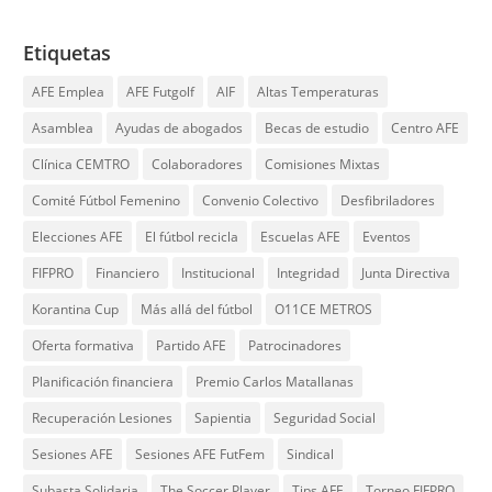
Etiquetas
AFE Emplea
AFE Futgolf
AIF
Altas Temperaturas
Asamblea
Ayudas de abogados
Becas de estudio
Centro AFE
Clínica CEMTRO
Colaboradores
Comisiones Mixtas
Comité Fútbol Femenino
Convenio Colectivo
Desfibriladores
Elecciones AFE
El fútbol recicla
Escuelas AFE
Eventos
FIFPRO
Financiero
Institucional
Integridad
Junta Directiva
Korantina Cup
Más allá del fútbol
O11CE METROS
Oferta formativa
Partido AFE
Patrocinadores
Planificación financiera
Premio Carlos Matallanas
Recuperación Lesiones
Sapientia
Seguridad Social
Sesiones AFE
Sesiones AFE FutFem
Sindical
Subasta Solidaria
The Soccer Player
Tips AFE
Torneo FIFPRO