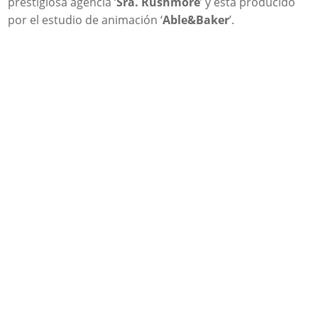
prestigiosa agencia ‘
Sra. Rushmore
’ y está producido
por el estudio de animación ‘
Able&Baker
’.