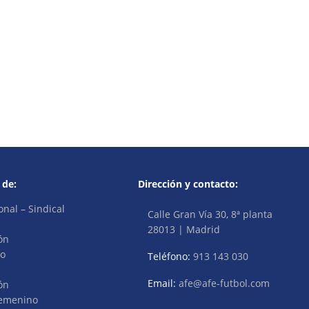
 de:
Dirección y contacto:
onal – Sindical
Calle Gran Vía 30, 8ª planta
28013 | Madrid
ón
vo
Teléfono:
913 143 030
Email:
afe@afe-futbol.com
ón
Femenino