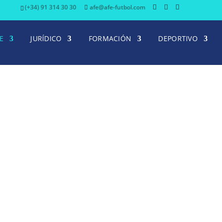
(+34) 91 314 30 30
afe@afe-futbol.com
E
JURÍDICO
FORMACIÓN
DEPORTIVO