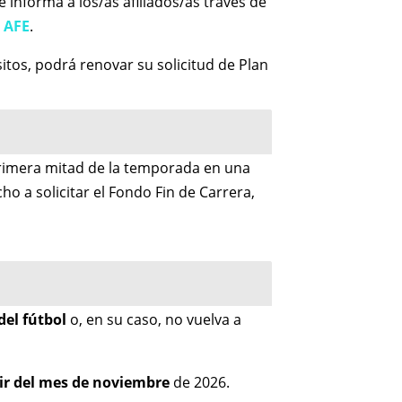
e informa a los/as afiliados/as través de
e AFE
.
itos, podrá renovar su solicitud de Plan
a primera mitad de la temporada en una
ho a solicitar el Fondo Fin de Carrera,
 del fútbol
o, en su caso, no vuelva a
tir del mes de noviembre
de 2026.