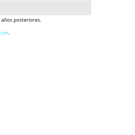
n años posteriores.
.com
.