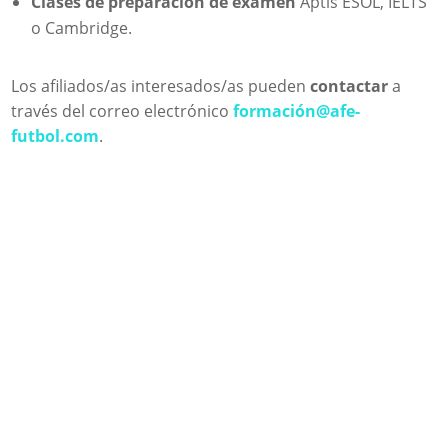
Clases de preparación de examen
Aptis ESOL, IELTS
o Cambridge.
Los afiliados/as interesados/as
pueden
contactar
a
través del correo electrónico
formación@afe-
futbol.com
.