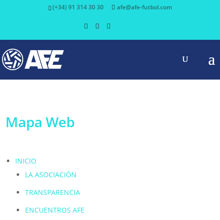
(+34) 91 314 30 30
afe@afe-futbol.com
Mapa Web
INICIO
LA ASOCIACIÓN
TRANSPARENCIA
ENCUENTROS AFE