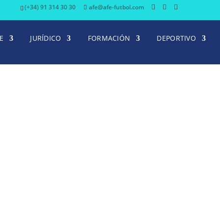
(+34) 91 314 30 30
afe@afe-futbol.com
E
JURÍDICO
FORMACIÓN
DEPORTIVO