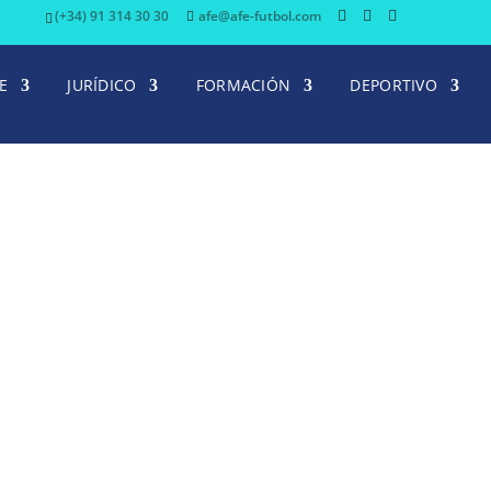
(+34) 91 314 30 30
afe@afe-futbol.com
E
JURÍDICO
FORMACIÓN
DEPORTIVO