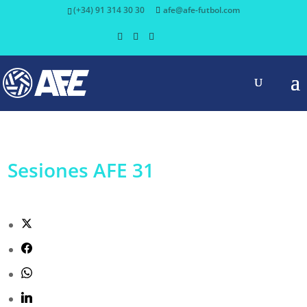
(+34) 91 314 30 30
afe@afe-futbol.com
Sesiones AFE 31