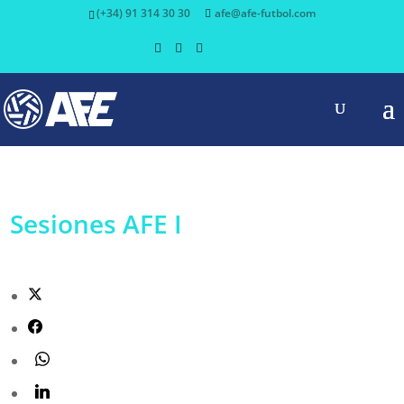
(+34) 91 314 30 30
afe@afe-futbol.com
Sesiones AFE I