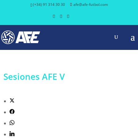
(+34) 91 314 30 30
afe@afe-futbol.com
Sesiones AFE V