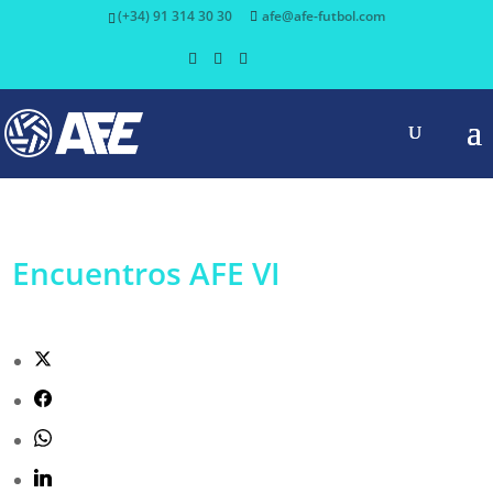
(+34) 91 314 30 30
afe@afe-futbol.com
Encuentros AFE VI