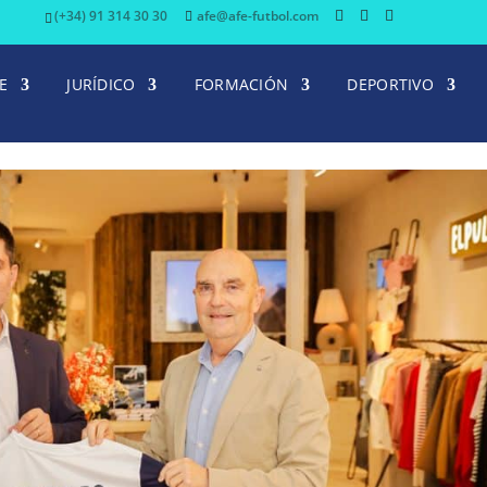
(+34) 91 314 30 30
afe@afe-futbol.com
E
JURÍDICO
FORMACIÓN
DEPORTIVO