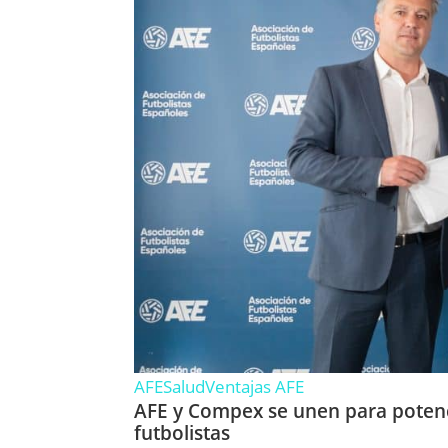
AFE
Salud
Ventajas AFE
AFE y Compex se unen para potenci
futbolistas