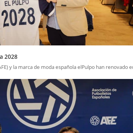
ta 2028
(AFE) y la marca de moda española elPulpo han renovado e