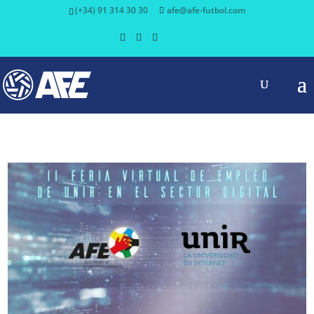
(+34) 91 314 30 30
afe@afe-futbol.com