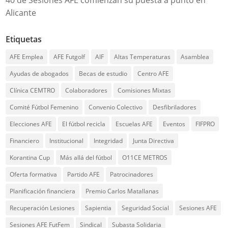
Alicante
Etiquetas
AFE Emplea
AFE Futgolf
AIF
Altas Temperaturas
Asamblea
Ayudas de abogados
Becas de estudio
Centro AFE
Clínica CEMTRO
Colaboradores
Comisiones Mixtas
Comité Fútbol Femenino
Convenio Colectivo
Desfibriladores
Elecciones AFE
El fútbol recicla
Escuelas AFE
Eventos
FIFPRO
Financiero
Institucional
Integridad
Junta Directiva
Korantina Cup
Más allá del fútbol
O11CE METROS
Oferta formativa
Partido AFE
Patrocinadores
Planificación financiera
Premio Carlos Matallanas
Recuperación Lesiones
Sapientia
Seguridad Social
Sesiones AFE
Sesiones AFE FutFem
Sindical
Subasta Solidaria