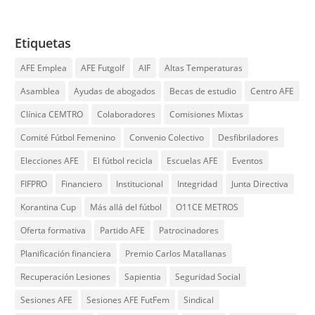
Etiquetas
AFE Emplea
AFE Futgolf
AIF
Altas Temperaturas
Asamblea
Ayudas de abogados
Becas de estudio
Centro AFE
Clínica CEMTRO
Colaboradores
Comisiones Mixtas
Comité Fútbol Femenino
Convenio Colectivo
Desfibriladores
Elecciones AFE
El fútbol recicla
Escuelas AFE
Eventos
FIFPRO
Financiero
Institucional
Integridad
Junta Directiva
Korantina Cup
Más allá del fútbol
O11CE METROS
Oferta formativa
Partido AFE
Patrocinadores
Planificación financiera
Premio Carlos Matallanas
Recuperación Lesiones
Sapientia
Seguridad Social
Sesiones AFE
Sesiones AFE FutFem
Sindical