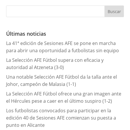
t
e
g
o
r
Últimas noticias
í
La 41ª edición de Sesiones AFE se pone en marcha
a
para abrir una oportunidad a futbolistas sin equipo
s
La Selección AFE Fútbol supera con eficacia y
autoridad al Atzeneta (3-0)
Una notable Selección AFE Fútbol da la talla ante el
Johor, campeón de Malasia (1-1)
La Selección AFE Fútbol ofrece una gran imagen ante
el Hércules pese a caer en el último suspiro (1-2)
Los futbolistas convocados para participar en la
edición 40 de Sesiones AFE comienzan su puesta a
punto en Alicante