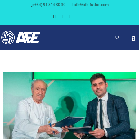
(+34) 91 314 30 30
afe@afe-futbol.com