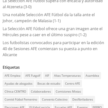
La Selección AFE Fútbol supera con eficacia y autoridad
al Atzeneta (3-0)
Una notable Selección AFE Fútbol da la talla ante el
Johor, campeón de Malasia (1-1)
La Selección AFE Fútbol ofrece una gran imagen ante el
Hércules pese a caer en el último suspiro (1-2)
Los futbolistas convocados para participar en la edición
40 de Sesiones AFE comienzan su puesta a punto en
Alicante
Etiquetas
AFE Emplea
AFE Futgolf
AIF
Altas Temperaturas
Asamblea
Ayudas de abogados
Becas de estudio
Centro AFE
Clínica CEMTRO
Colaboradores
Comisiones Mixtas
Comité Fútbol Femenino
Convenio Colectivo
Desfibriladores
Elecciones AFE
El fútbol recicla
Escuelas AFE
Eventos
FIFPRO