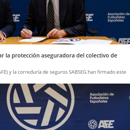
r la protección aseguradora del colectivo de
(AFE) y la correduría de seguros SABSEG han firmado este