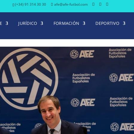
(+34) 91 314 30 30
afe@afe-futbol.com
E
JURÍDICO
FORMACIÓN
DEPORTIVO