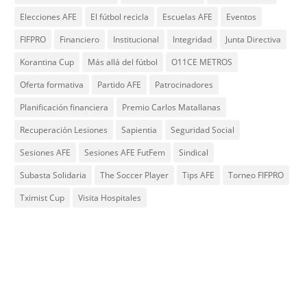
Elecciones AFE
El fútbol recicla
Escuelas AFE
Eventos
FIFPRO
Financiero
Institucional
Integridad
Junta Directiva
Korantina Cup
Más allá del fútbol
O11CE METROS
Oferta formativa
Partido AFE
Patrocinadores
Planificación financiera
Premio Carlos Matallanas
Recuperación Lesiones
Sapientia
Seguridad Social
Sesiones AFE
Sesiones AFE FutFem
Sindical
Subasta Solidaria
The Soccer Player
Tips AFE
Torneo FIFPRO
Tximist Cup
Visita Hospitales