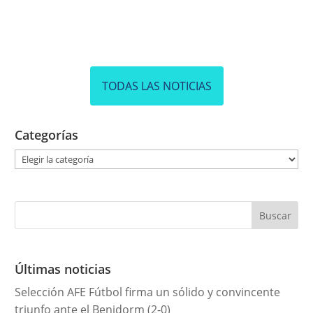
TODAS LAS NOTICIAS
Categorías
C
a
t
e
g
o
r
Últimas noticias
í
Selección AFE Fútbol firma un sólido y convincente
a
triunfo ante el Benidorm (2-0)