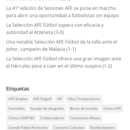
s
La 41ª edición de Sesiones AFE se pone en marcha
para abrir una oportunidad a futbolistas sin equipo
La Selección AFE Fútbol supera con eficacia y
autoridad al Atzeneta (3-0)
Una notable Selección AFE Fútbol da la talla ante el
Johor, campeón de Malasia (1-1)
La Selección AFE Fútbol ofrece una gran imagen ante
el Hércules pese a caer en el último suspiro (1-2)
Etiquetas
AFE Emplea
AFE Futgolf
AIF
Altas Temperaturas
Asamblea
Ayudas de abogados
Becas de estudio
Centro AFE
Clínica CEMTRO
Colaboradores
Comisiones Mixtas
Comité Fútbol Femenino
Convenio Colectivo
Desfibriladores