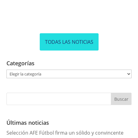
TODAS LAS NOTICIAS
Categorías
C
a
t
e
g
o
r
Últimas noticias
í
Selección AFE Fútbol firma un sólido y convincente
a