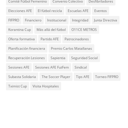
Comité Fútbol Femenino
Convenio Colectivo
Desfibriladores
Elecciones AFE
El fútbol recicla
Escuelas AFE
Eventos
FIFPRO
Financiero
Institucional
Integridad
Junta Directiva
Korantina Cup
Más allá del fútbol
O11CE METROS
Oferta formativa
Partido AFE
Patrocinadores
Planificación financiera
Premio Carlos Matallanas
Recuperación Lesiones
Sapientia
Seguridad Social
Sesiones AFE
Sesiones AFE FutFem
Sindical
Subasta Solidaria
The Soccer Player
Tips AFE
Torneo FIFPRO
Tximist Cup
Visita Hospitales