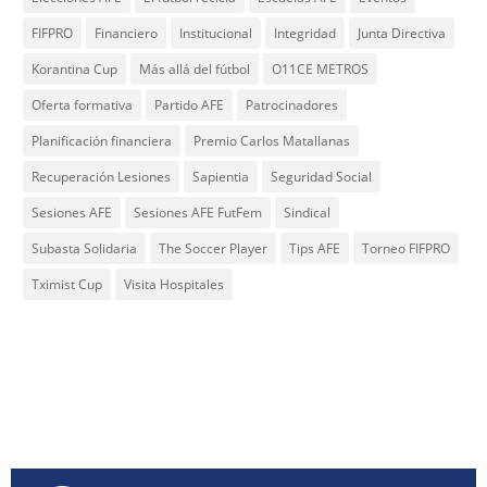
FIFPRO
Financiero
Institucional
Integridad
Junta Directiva
Korantina Cup
Más allá del fútbol
O11CE METROS
Oferta formativa
Partido AFE
Patrocinadores
Planificación financiera
Premio Carlos Matallanas
Recuperación Lesiones
Sapientia
Seguridad Social
Sesiones AFE
Sesiones AFE FutFem
Sindical
Subasta Solidaria
The Soccer Player
Tips AFE
Torneo FIFPRO
Tximist Cup
Visita Hospitales