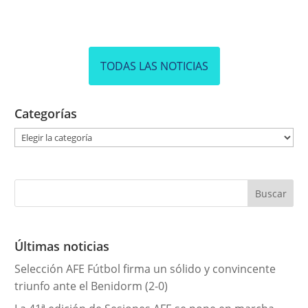
TODAS LAS NOTICIAS
Categorías
C
a
t
e
g
o
r
Últimas noticias
í
Selección AFE Fútbol firma un sólido y convincente
a
triunfo ante el Benidorm (2-0)
s