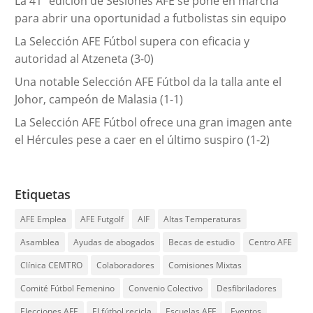
La 41ª edición de Sesiones AFE se pone en marcha
para abrir una oportunidad a futbolistas sin equipo
La Selección AFE Fútbol supera con eficacia y
autoridad al Atzeneta (3-0)
Una notable Selección AFE Fútbol da la talla ante el
Johor, campeón de Malasia (1-1)
La Selección AFE Fútbol ofrece una gran imagen ante
el Hércules pese a caer en el último suspiro (1-2)
Etiquetas
AFE Emplea
AFE Futgolf
AIF
Altas Temperaturas
Asamblea
Ayudas de abogados
Becas de estudio
Centro AFE
Clínica CEMTRO
Colaboradores
Comisiones Mixtas
Comité Fútbol Femenino
Convenio Colectivo
Desfibriladores
Elecciones AFE
El fútbol recicla
Escuelas AFE
Eventos