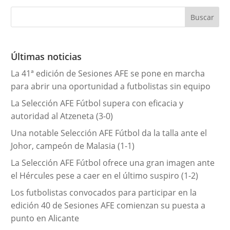
e
g
o
r
Últimas noticias
í
La 41ª edición de Sesiones AFE se pone en marcha
a
para abrir una oportunidad a futbolistas sin equipo
s
La Selección AFE Fútbol supera con eficacia y
autoridad al Atzeneta (3-0)
Una notable Selección AFE Fútbol da la talla ante el
Johor, campeón de Malasia (1-1)
La Selección AFE Fútbol ofrece una gran imagen ante
el Hércules pese a caer en el último suspiro (1-2)
Los futbolistas convocados para participar en la
edición 40 de Sesiones AFE comienzan su puesta a
punto en Alicante