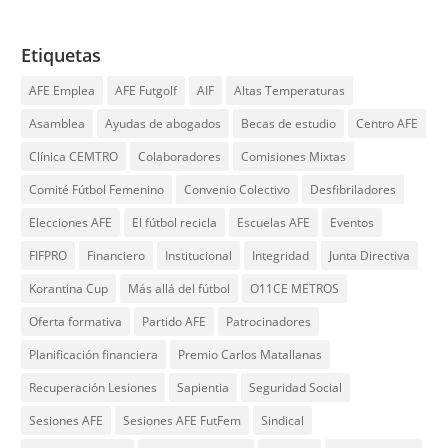
Etiquetas
AFE Emplea
AFE Futgolf
AIF
Altas Temperaturas
Asamblea
Ayudas de abogados
Becas de estudio
Centro AFE
Clínica CEMTRO
Colaboradores
Comisiones Mixtas
Comité Fútbol Femenino
Convenio Colectivo
Desfibriladores
Elecciones AFE
El fútbol recicla
Escuelas AFE
Eventos
FIFPRO
Financiero
Institucional
Integridad
Junta Directiva
Korantina Cup
Más allá del fútbol
O11CE METROS
Oferta formativa
Partido AFE
Patrocinadores
Planificación financiera
Premio Carlos Matallanas
Recuperación Lesiones
Sapientia
Seguridad Social
Sesiones AFE
Sesiones AFE FutFem
Sindical