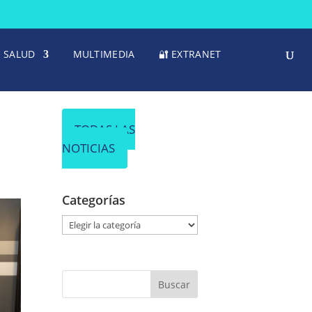
SALUD
MULTIMEDIA
🔐 EXTRANET
TODAS LAS
NOTICIAS
Categorías
C
a
t
e
g