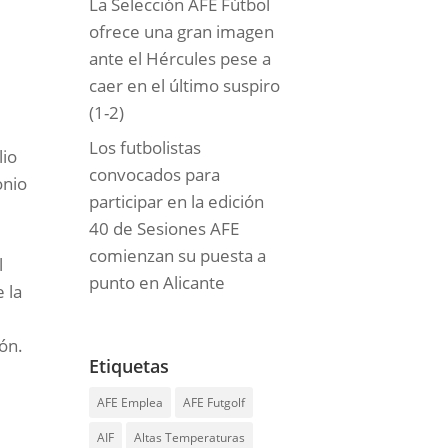
La Selección AFE Fútbol
ofrece una gran imagen
ante el Hércules pese a
caer en el último suspiro
(1-2)
Los futbolistas
lio
convocados para
onio
participar en la edición
40 de Sesiones AFE
comienzan su puesta a
l
punto en Alicante
e la
ión.
Etiquetas
AFE Emplea
AFE Futgolf
AIF
Altas Temperaturas