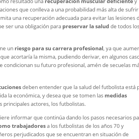
como resultado una
recuperación muscular deficiente
y
laciones que conlleva a una probabilidad más alta de sufrir
rmita una recuperación adecuada para evitar las lesiones 
ebe ser una obligación para
preservar la salud
de todos lo
one un
riesgo para su carrera profesional
, ya que aume
 que acortaría la misma, pudiendo derivar, en algunos caso
ue condicionan su futuro profesional, amén de secuelas má
ituciones
deben entender que la salud del futbolista está 
uida la económica, y desea que se tomen las
medidas
s principales actores, los futbolistas.
uiere informar que continúa dando los pasos necesarios p
omo trabajadores
a los futbolistas de los años 70 y
añeros perjudicados que se encuentran en situación de