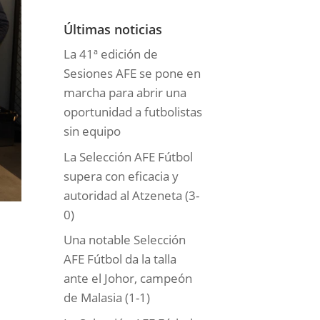
o
r
Últimas noticias
í
La 41ª edición de
a
Sesiones AFE se pone en
s
marcha para abrir una
oportunidad a futbolistas
sin equipo
La Selección AFE Fútbol
supera con eficacia y
autoridad al Atzeneta (3-
0)
Una notable Selección
AFE Fútbol da la talla
ante el Johor, campeón
de Malasia (1-1)