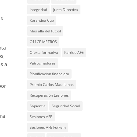
Integridad
Junta Directiva
de
Korantina Cup
s
Más allá del fútbol
O11CE METROS
nta
Oferta formativa
Partido AFE
s,
Patrocinadores
s a
Planificación financiera
Premio Carlos Matallanas
por
Recuperación Lesiones
Sapientia
Seguridad Social
ara
Sesiones AFE
Sesiones AFE FutFem