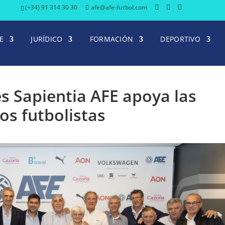
(+34) 91 314 30 30
afe@afe-futbol.com
E
JURÍDICO
FORMACIÓN
DEPORTIVO
s Sapientia AFE apoya las
los futbolistas