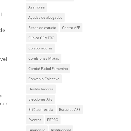
Asamblea
l
Ayudas de abogados
Becas de estudio
Centro AFE
de
Clínica CEMTRO
Colaboradores
ivel
Comisiones Mixtas
Comité Fútbol Femenino
Convenio Colectivo
Desfibriladores
o
Elecciones AFE
ener
El fútbol recicla
Escuelas AFE
Eventos
FIFPRO
Financiero
Institucional