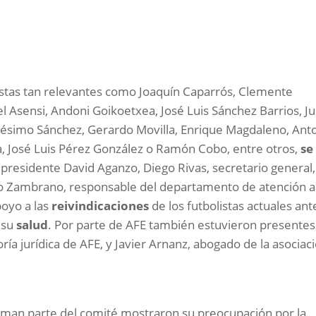
istas tan relevantes como Joaquín Caparrós, Clemente
el Asensi, Andoni Goikoetxea, José Luis Sánchez Barrios, Ju
Onésimo Sánchez, Gerardo Movilla, Enrique Magdaleno, Ant
a, José Luis Pérez González o Ramón Cobo, entre otros,
se
 presidente David Aganzo, Diego Rivas, secretario general,
o Zambrano, responsable del departamento de atención a
poyo a las
reivindicaciones
de los futbolistas actuales ant
e su
salud
. Por parte de AFE también estuvieron presentes
ría jurídica de AFE, y Javier Arnanz, abogado de la asociac
forman parte del comité mostraron su preocupación por la