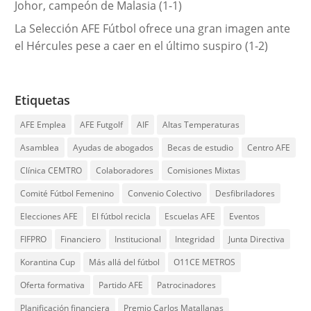
Johor, campeón de Malasia (1-1)
La Selección AFE Fútbol ofrece una gran imagen ante
el Hércules pese a caer en el último suspiro (1-2)
Etiquetas
AFE Emplea
AFE Futgolf
AIF
Altas Temperaturas
Asamblea
Ayudas de abogados
Becas de estudio
Centro AFE
Clínica CEMTRO
Colaboradores
Comisiones Mixtas
Comité Fútbol Femenino
Convenio Colectivo
Desfibriladores
Elecciones AFE
El fútbol recicla
Escuelas AFE
Eventos
FIFPRO
Financiero
Institucional
Integridad
Junta Directiva
Korantina Cup
Más allá del fútbol
O11CE METROS
Oferta formativa
Partido AFE
Patrocinadores
Planificación financiera
Premio Carlos Matallanas