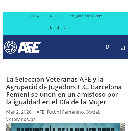
(+34) 91 314 30 30
afe@afe-futbol.com
La Selección Veteranas AFE y la
Agrupació de Jugadors F.C. Barcelona
Femení se unen en un amistoso por
la igualdad en el Día de la Mujer
Mar 2, 2026
|
AFE
,
Fútbol Femenino
,
Social
,
Veteranos/as