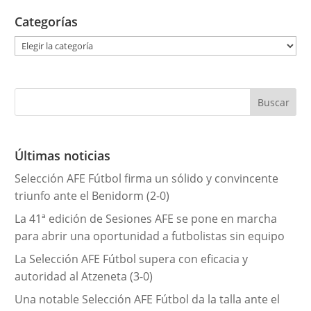
Categorías
C
a
t
e
g
o
r
Últimas noticias
í
Selección AFE Fútbol firma un sólido y convincente
a
triunfo ante el Benidorm (2-0)
s
La 41ª edición de Sesiones AFE se pone en marcha
para abrir una oportunidad a futbolistas sin equipo
La Selección AFE Fútbol supera con eficacia y
autoridad al Atzeneta (3-0)
Una notable Selección AFE Fútbol da la talla ante el