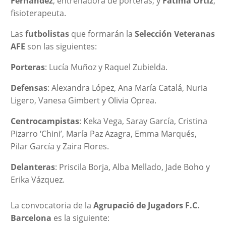
Fernández
, entrenadora de porteras; y
Fátima Ortiz
,
fisioterapeuta.
Las
futbolistas
que formarán la
Selección Veteranas
AFE
son las siguientes:
Porteras
: Lucía Muñoz y Raquel Zubielda.
Defensas
: Alexandra López, Ana María Catalá, Nuria
Ligero, Vanesa Gimbert y Olivia Oprea.
Centrocampistas
: Keka Vega, Saray García, Cristina
Pizarro ‘Chini’, María Paz Azagra, Emma Marqués,
Pilar García y Zaira Flores.
Delanteras
: Priscila Borja, Alba Mellado, Jade Boho y
Erika Vázquez.
La convocatoria de la
Agrupació de Jugadors F.C.
Barcelona
es la siguiente: