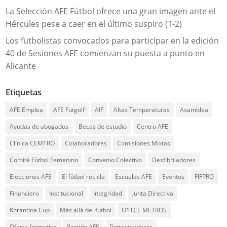
La Selección AFE Fútbol ofrece una gran imagen ante el
Hércules pese a caer en el último suspiro (1-2)
Los futbolistas convocados para participar en la edición
40 de Sesiones AFE comienzan su puesta a punto en
Alicante
Etiquetas
AFE Emplea
AFE Futgolf
AIF
Altas Temperaturas
Asamblea
Ayudas de abogados
Becas de estudio
Centro AFE
Clínica CEMTRO
Colaboradores
Comisiones Mixtas
Comité Fútbol Femenino
Convenio Colectivo
Desfibriladores
Elecciones AFE
El fútbol recicla
Escuelas AFE
Eventos
FIFPRO
Financiero
Institucional
Integridad
Junta Directiva
Korantina Cup
Más allá del fútbol
O11CE METROS
Oferta formativa
Partido AFE
Patrocinadores