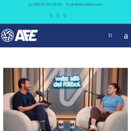
(+34) 91 314 30 30
afe@afe-futbol.com