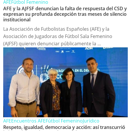
AFE
Fútbol Femenino
AFE y la AJFSF denuncian la falta de respuesta del CSD y
expresan su profunda decepción tras meses de silencio
institucional
La Asociación de Futbolistas Españoles (AFE) y la
Asociación de Jugadoras de Fútbol Sala Femenino
(AJFSF) quieren denunciar públicamente la ...
AFE
Encuentros AFE
Fútbol Femenino
Jurídico
Respeto, igualdad, democracia y acción: así transcurrió