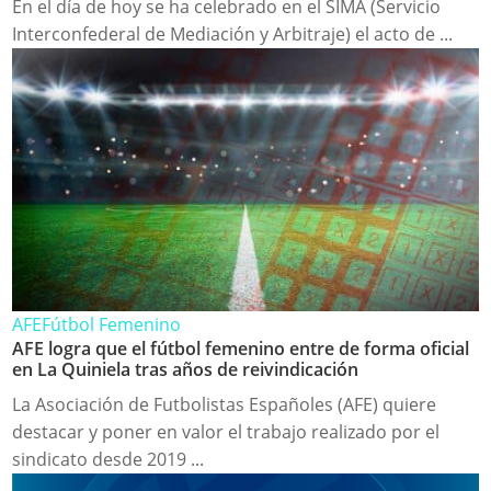
En el día de hoy se ha celebrado en el SIMA (Servicio
Interconfederal de Mediación y Arbitraje) el acto de ...
AFE
Fútbol Femenino
AFE logra que el fútbol femenino entre de forma oficial
en La Quiniela tras años de reivindicación
La Asociación de Futbolistas Españoles (AFE) quiere
destacar y poner en valor el trabajo realizado por el
sindicato desde 2019 ...