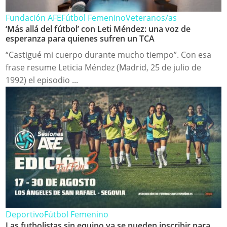
Fundación AFE
Fútbol Femenino
Veteranos/as
‘Más allá del fútbol’ con Leti Méndez: una voz de
esperanza para quienes sufren un TCA
“Castigué mi cuerpo durante mucho tiempo”. Con esa
frase resume Leticia Méndez (Madrid, 25 de julio de
1992) el episodio ...
Deportivo
Fútbol Femenino
Las futbolistas sin equipo ya se pueden inscribir para