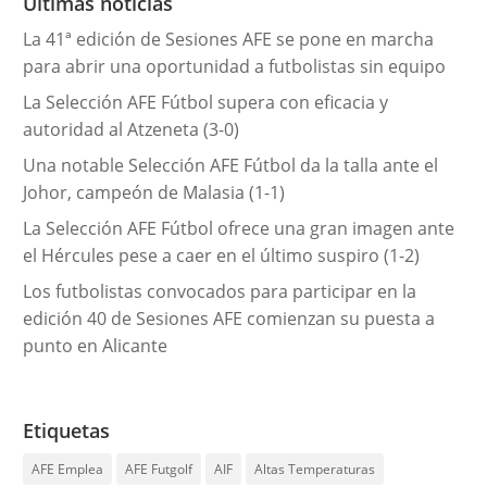
Últimas noticias
í
La 41ª edición de Sesiones AFE se pone en marcha
a
para abrir una oportunidad a futbolistas sin equipo
s
La Selección AFE Fútbol supera con eficacia y
autoridad al Atzeneta (3-0)
Una notable Selección AFE Fútbol da la talla ante el
Johor, campeón de Malasia (1-1)
La Selección AFE Fútbol ofrece una gran imagen ante
el Hércules pese a caer en el último suspiro (1-2)
Los futbolistas convocados para participar en la
edición 40 de Sesiones AFE comienzan su puesta a
punto en Alicante
Etiquetas
AFE Emplea
AFE Futgolf
AIF
Altas Temperaturas