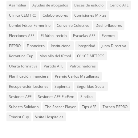
Asamblea
Ayudas de abogados
Becas de estudio
Centro AFE
Clínica CEMTRO
Colaboradores
Comisiones Mixtas
Comité Fútbol Femenino
Convenio Colectivo
Desfibriladores
Elecciones AFE
El fútbol recicla
Escuelas AFE
Eventos
FIFPRO
Financiero
Institucional
Integridad
Junta Directiva
Korantina Cup
Más allá del fútbol
O11CE METROS
Oferta formativa
Partido AFE
Patrocinadores
Planificación financiera
Premio Carlos Matallanas
Recuperación Lesiones
Sapientia
Seguridad Social
Sesiones AFE
Sesiones AFE FutFem
Sindical
Subasta Solidaria
The Soccer Player
Tips AFE
Torneo FIFPRO
Tximist Cup
Visita Hospitales