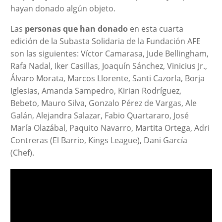
hayan donado algún objeto.
Las
personas que han donado
en esta cuarta
edición de la Subasta Solidaria de la Fundación AFE
son las siguientes: Víctor Camarasa, Jude Bellingham,
Rafa Nadal, Iker Casillas, Joaquín Sánchez, Vinicius Jr.,
Álvaro Morata, Marcos Llorente, Santi Cazorla, Borja
Iglesias, Amanda Sampedro, Kirian Rodríguez,
Bebeto, Mauro Silva, Gonzalo Pérez de Vargas, Ale
Galán, Alejandra Salazar, Fabio Quartararo, José
María Olazábal, Paquito Navarro, Martita Ortega, Adri
Contreras (El Barrio, Kings League), Dani García
(Chef).