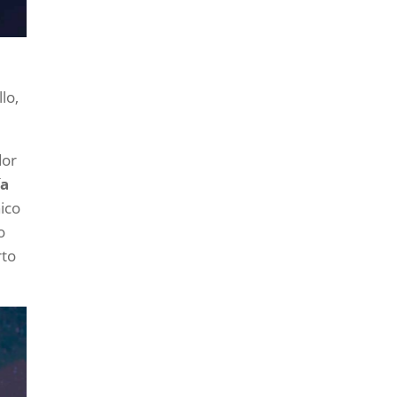
lo,
dor
ía
nico
o
rto