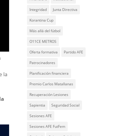
Integridad
Junta Directiva
Korantina Cup
Más allá del fútbol
O11CE METROS
Oferta formativa
Partido AFE
n
Patrocinadores
Planificación financiera
e la
Premio Carlos Matallanas
Recuperación Lesiones
da
Sapientia
Seguridad Social
Sesiones AFE
Sesiones AFE FutFem