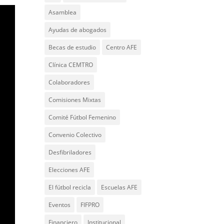
Asamblea
Ayudas de abogados
Becas de estudio
Centro AFE
Clínica CEMTRO
Colaboradores
Comisiones Mixtas
Comité Fútbol Femenino
Convenio Colectivo
Desfibriladores
Elecciones AFE
El fútbol recicla
Escuelas AFE
Eventos
FIFPRO
Financiero
Institucional