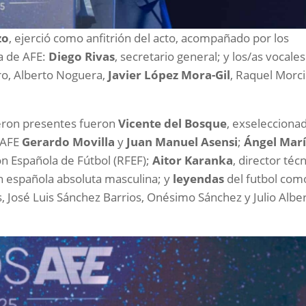
zo
, ejerció como anfitrión del acto, acompañado por los
va de AFE:
Diego Rivas
, secretario general; y los/as vocales
ro, Alberto Noguera,
Javier López Mora-Gil
, Raquel Morcil
ieron presentes fueron
Vicente del Bosque
, exselecciona
e AFE
Gerardo Movilla
y
Juan Manuel Asensi
;
Ángel Mar
ón Española de Fútbol (RFEF);
Aitor Karanka
, director téc
ón española absoluta masculina; y
leyendas
del futbol com
s, José Luis Sánchez Barrios, Onésimo Sánchez y Julio Albe