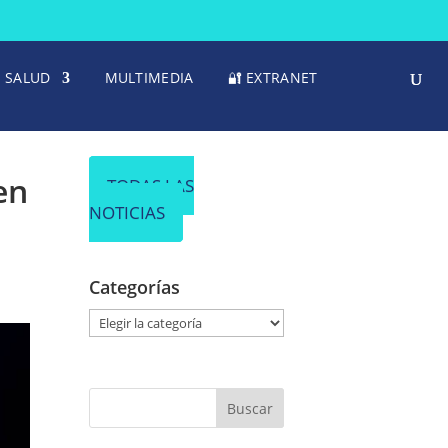
SALUD
MULTIMEDIA
🔐 EXTRANET
en
TODAS LAS
NOTICIAS
Categorías
C
a
t
e
g