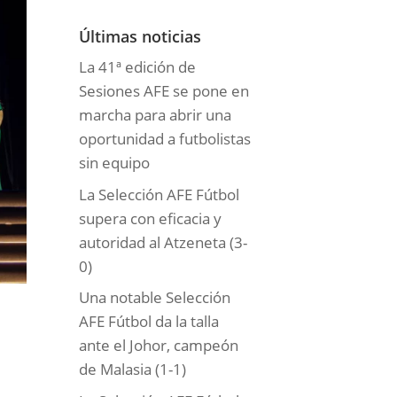
o
r
Últimas noticias
í
La 41ª edición de
a
Sesiones AFE se pone en
s
marcha para abrir una
oportunidad a futbolistas
sin equipo
La Selección AFE Fútbol
supera con eficacia y
autoridad al Atzeneta (3-
0)
Una notable Selección
AFE Fútbol da la talla
ante el Johor, campeón
de Malasia (1-1)