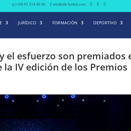
(+34) 91 314 30 30
afe@afe-futbol.com
E
JURÍDICO
FORMACIÓN
DEPORTIVO
n y el esfuerzo son premiados 
e la IV edición de los Premios