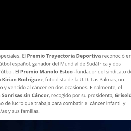
peciales. El
Premio Trayectoria Deportiva
reconoció e
fútbol español, ganador del Mundial de Sudáfrica y dos
útbol. El
Premio Manolo Esteo
-fundador del sindicato d
n
Kirian Rodríguez
, futbolista de la U.D. Las Palmas, un
 y vencido al cáncer en dos ocasiones. Finalmente, el
a
Sonrisas sin Cáncer
, recogido por su presidenta,
Grisel
mo de lucro que trabaja para combatir el cáncer infantil y
/as y sus familias.