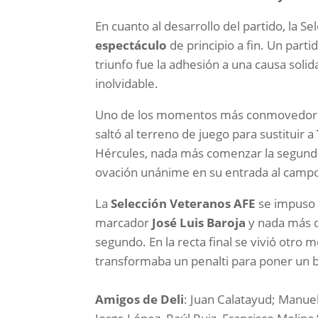
En cuanto al desarrollo del partido, la S
espectáculo
de principio a fin. Un parti
triunfo fue la adhesión a una causa soli
inolvidable.
Uno de los momentos más conmovedore
saltó al terreno de juego para sustituir a
Hércules, nada más comenzar la segunda 
ovación unánime en su entrada al campo
La
Selección Veteranos AFE
se impuso
marcador
José Luis Baroja
y nada más d
segundo. En la recta final se vivió otr
transformaba un penalti para poner un b
Amigos de Deli
: Juan Calatayud; Manuel