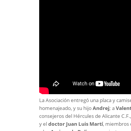
La Asociación entregó una placa y cami
homenajeado, y su hijo
Andrej
; a
Valent
consejeros del Hércules de Alicante C.F
y el
doctor Juan Luis Martí
, miembros d