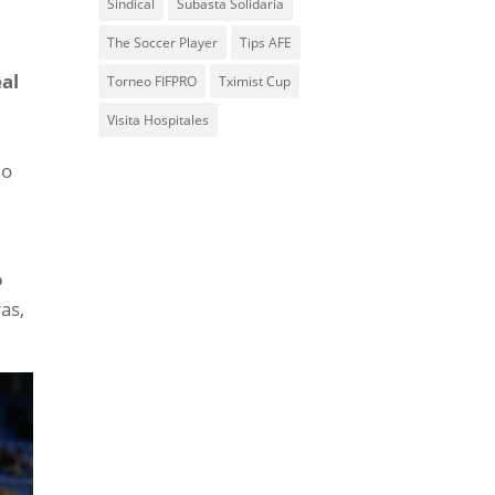
Sindical
Subasta Solidaria
The Soccer Player
Tips AFE
al
Torneo FIFPRO
Tximist Cup
Visita Hospitales
do
o
ras,