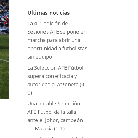
o
r
Últimas noticias
í
La 41ª edición de
a
Sesiones AFE se pone en
s
marcha para abrir una
oportunidad a futbolistas
sin equipo
La Selección AFE Fútbol
supera con eficacia y
autoridad al Atzeneta (3-
0)
Una notable Selección
AFE Fútbol da la talla
ante el Johor, campeón
de Malasia (1-1)