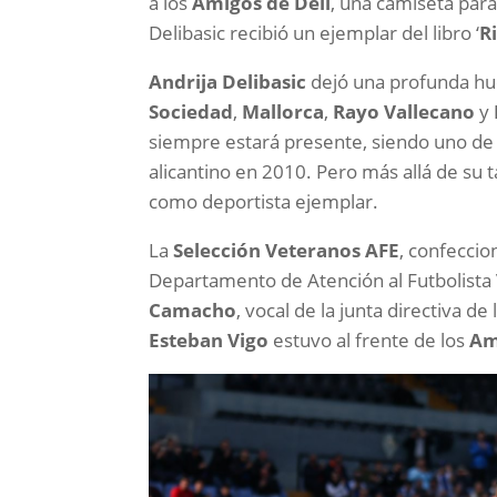
a los
Amigos de Deli
, una camiseta par
Delibasic recibió un ejemplar del libro ‘
R
Andrija Delibasic
dejó una profunda hue
Sociedad
,
Mallorca
,
Rayo Vallecano
y
siempre estará presente, siendo uno de l
alicantino en 2010. Pero más allá de su 
como deportista ejemplar.
La
Selección Veteranos AFE
, confecci
Departamento de Atención al Futbolista V
Camacho
, vocal de la junta directiva de
Esteban Vigo
estuvo al frente de los
Am