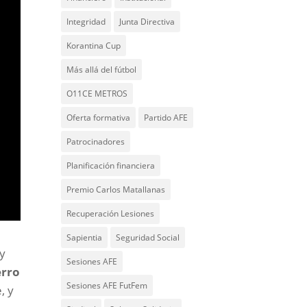
Integridad
Junta Directiva
Korantina Cup
Más allá del fútbol
O11CE METROS
Oferta formativa
Partido AFE
Patrocinadores
Planificación financiera
Premio Carlos Matallanas
Recuperación Lesiones
Sapientia
Seguridad Social
 y
Sesiones AFE
erro
Sesiones AFE FutFem
, y