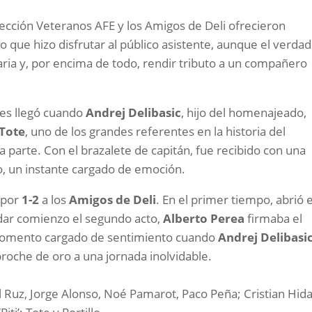
elección Veteranos AFE y los Amigos de Deli ofrecieron
do que hizo disfrutar al público asistente, aunque el verda
daria y, por encima de todo, rendir tributo a un compañero
s llegó cuando
Andrej Delibasic
, hijo del homenajeado,
Tote
, uno de los grandes referentes en la historia del
parte. Con el brazalete de capitán, fue recibido con una
, un instante cargado de emoción.
 por
1-2
a los
Amigos de Deli
. En el primer tiempo, abrió e
ar comienzo el segundo acto,
Alberto Perea
firmaba el
o momento cargado de sentimiento cuando
Andrej Delibasi
roche de oro a una jornada inolvidable.
 Ruz, Jorge Alonso, Noé Pamarot, Paco Peña; Cristian Hida