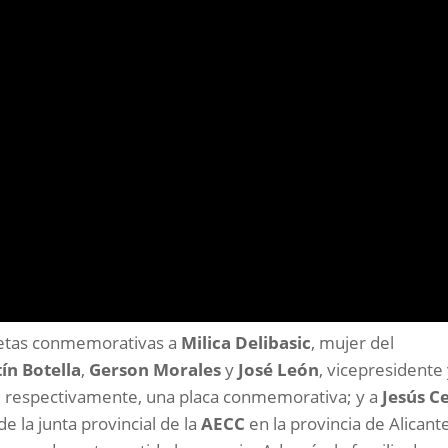
setas conmemorativas a
Milica Delibasic
, mujer del
ín Botella
,
Gerson Morales
y
José León
, vicepresidente
., respectivamente, una placa conmemorativa; y a
Jesús C
e la junta provincial de la
AECC
en la provincia de Alicante