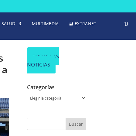
SALUD
MULTIMEDIA
🔐 EXTRANET
s
TODAS LAS
NOTICIAS
 a
Categorías
C
a
t
e
g