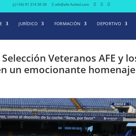
(+34) 91 314 30 30
afe@afe-futbol.com
E
JURÍDICO
FORMACIÓN
DEPORTIVO
 Selección Veteranos AFE y lo
den un emocionante homenaje