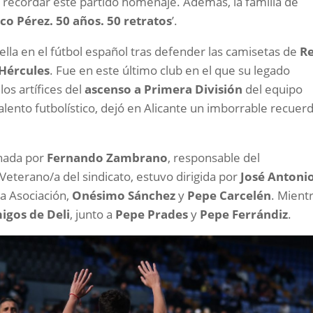
a recordar este partido homenaje. Además, la familia de
ico Pérez. 50 años. 50 retratos
’.
lla en el fútbol español tras defender las camisetas de
Re
Hércules
. Fue en este último club en el que su legado
os artífices del
ascenso a Primera División
del equipo
talento futbolístico, dejó en Alicante un imborrable recuer
onada por
Fernando Zambrano
, responsable del
eterano/a del sindicato, estuvo dirigida por
José Antoni
 la Asociación,
Onésimo Sánchez
y
Pepe Carcelén
. Mient
igos de Deli
, junto a
Pepe Prades
y
Pepe Ferrándiz
.