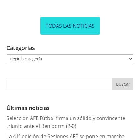
TODAS LAS NOTICIAS
Categorías
C
a
t
e
g
o
r
Últimas noticias
í
Selección AFE Fútbol firma un sólido y convincente
a
triunfo ante el Benidorm (2-0)
s
La 41ª edición de Sesiones AFE se pone en marcha