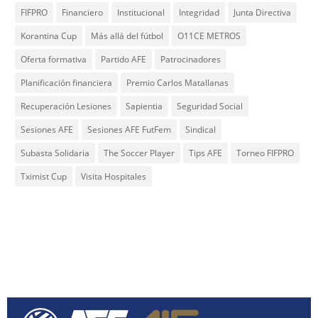
FIFPRO
Financiero
Institucional
Integridad
Junta Directiva
Korantina Cup
Más allá del fútbol
O11CE METROS
Oferta formativa
Partido AFE
Patrocinadores
Planificación financiera
Premio Carlos Matallanas
Recuperación Lesiones
Sapientia
Seguridad Social
Sesiones AFE
Sesiones AFE FutFem
Sindical
Subasta Solidaria
The Soccer Player
Tips AFE
Torneo FIFPRO
Tximist Cup
Visita Hospitales