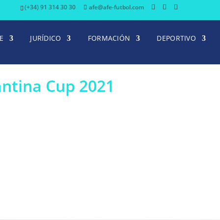
(+34) 91 314 30 30
afe@afe-futbol.com
E
JURÍDICO
FORMACIÓN
DEPORTIVO
antina Cup 2021