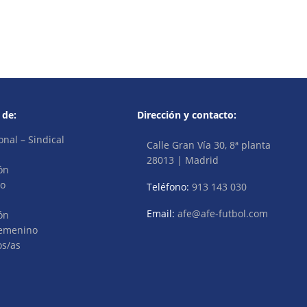
 de:
Dirección y contacto:
onal – Sindical
Calle Gran Vía 30, 8ª planta
28013 | Madrid
ón
vo
Teléfono:
913 143 030
Email:
afe@afe-futbol.com
ón
Femenino
os/as