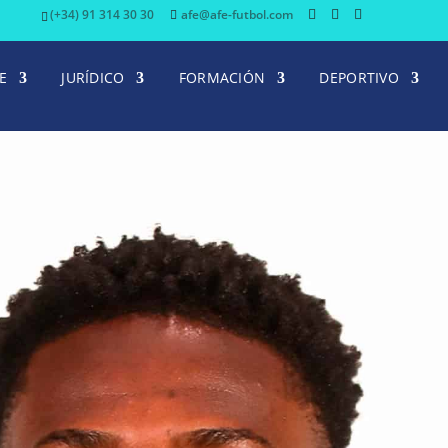
(+34) 91 314 30 30
afe@afe-futbol.com
E
JURÍDICO
FORMACIÓN
DEPORTIVO