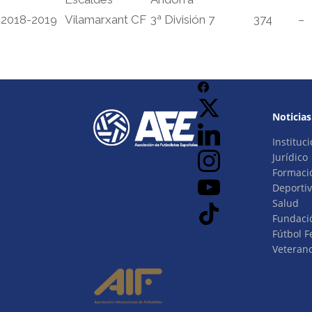
2018-2019
Vilamarxant CF
3ª División
7
374
–
Noticias
Instituci
Jurídico
Formaci
Deporti
Salud
Fundaci
Fútbol 
Veteran