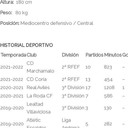
Altura:
180 cm
Peso:
80 kg
Posición:
Mediocentro defensivo / Central
HISTORIAL DEPORTIVO
Temporada
Club
División
Partidos
Minutos
Go
CD
2021-2022
2ª RFEF
10
823
–
Marchamalo
2021-2022
CD Coria
2ª RFEF
13
454
–
2020-2021
Real Avilés
3ª División
17
1208
1
2020-2021
La Roda CF
3ª División
7
586
–
Lealtad
2019-2020
3ª División
3
130
–
Villaviciosa
Atlètic
Liga
2019-2020
5
282
–
Escaldes
Andorra