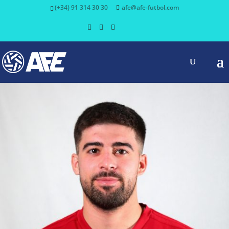
(+34) 91 314 30 30
afe@afe-futbol.com