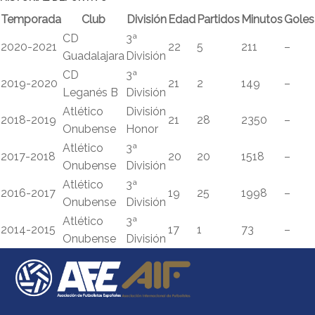
Temporada
Club
División
Edad
Partidos
Minutos
Goles
CD
3ª
2020-2021
22
5
211
–
Guadalajara
División
CD
3ª
2019-2020
21
2
149
–
Leganés B
División
Atlético
División
2018-2019
21
28
2350
–
Onubense
Honor
Atlético
3ª
2017-2018
20
20
1518
–
Onubense
División
Atlético
3ª
2016-2017
19
25
1998
–
Onubense
División
Atlético
3ª
2014-2015
17
1
73
–
Onubense
División