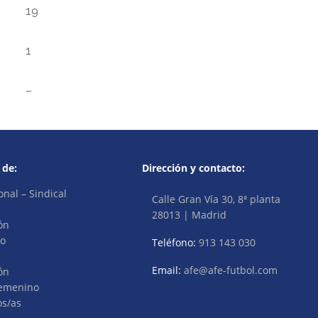
19
1
–
 de:
Dirección y contacto:
onal – Sindical
Calle Gran Vía 30, 8ª planta
28013 | Madrid
ón
vo
Teléfono:
913 143 030
Email:
afe@afe-futbol.com
ón
Femenino
os/as