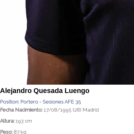
Alejandro Quesada Luengo
Position:
Portero - Sesiones AFE 35
Fecha Nacimiento:
17/08/1995 (28) Madrid
Altura:
193 cm
Peso:
87 kg