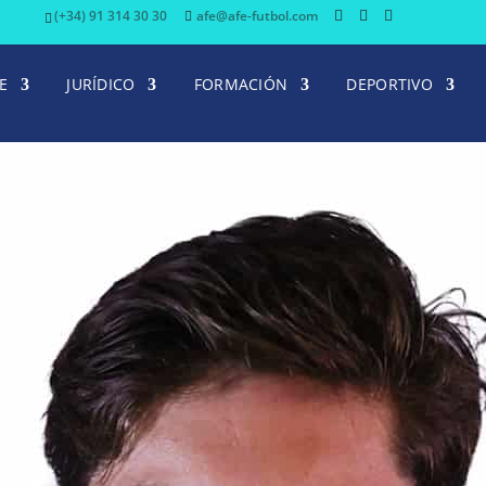
(+34) 91 314 30 30
afe@afe-futbol.com
E
JURÍDICO
FORMACIÓN
DEPORTIVO