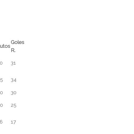
Goles
utos
R.
0
31
25
34
40
30
40
25
6
17