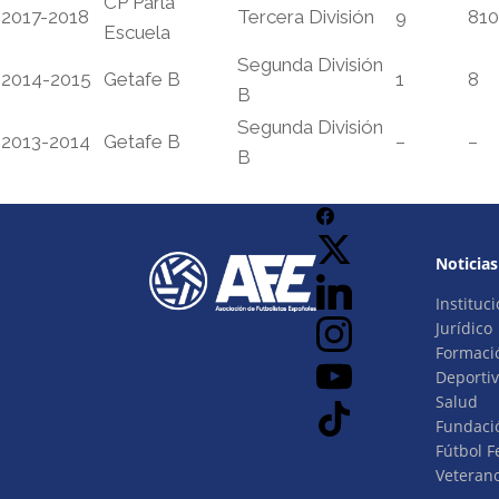
CP Parla
2017-2018
Tercera División
9
810
Escuela
Segunda División
2014-2015
Getafe B
1
8
B
Segunda División
2013-2014
Getafe B
–
–
B
Noticias
Instituci
Jurídico
Formaci
Deporti
Salud
Fundaci
Fútbol 
Veteran